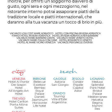
Inoltre, per offrirti un soggiorno davvero di
gusto, ogni sera e ogni mezzogiorno, nel
ristorante interno potrai assaporare piatti della
tradizione locale e piatti internazionali, che
daranno alla tua vacanza un tocco di brio in più.
VACANZE LOW COST MARE ADRIATICO
HOTEL CON PISCINA RIVIERA ADRIATICA
FAMILY HOTEL RIVIERA ADRIATICA
HOTEL RIVIERA ADRIATICA PER BAMBINI
VACANZE MARE BAMBINI GRATIS
VACANZE MARE VENETO HOTEL
VACANZE MARE ITALIA CON CANE
HOTEL ROMANTICO VENETO
HOTEL AL MARE VICINO VENEZIA
VACANZE PER SINGLE OVER 60
VENEZIA
BIBIONE
CAORLE
JESOLO
LIGNANO
Hotel Al Ponte
Bellevue
Astoria
Condor
Medusa
Dei Sospiri
Excelsior
San Giorgio
Pigalle
Splendid
Hotel
Bembo
Capitol
Park Hotel
All’Angelo Art
Royal
Astor
Bristol
GRADO
Hotel
Palace
Palace
Touring
Danieli
Mediterraneo
TREVISO
Villa d'Este
Jasminum
Helvetia
Hotel Carlton
Argentina
Horizonte
Regina
Porta Altina
Life hotel
Martini
Suites
Rex