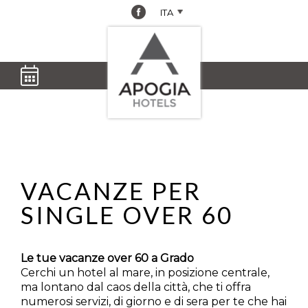
Treviso
,
Danieli
Grado
,
Lig
ITA
Porta
Bibione
,
Touring
Hel
Altina
Jasminum
Grado
, Villa
Lig
Suites
Bibione
,
d'Este
Reg
Padova
,
Horizonte
Grado
,
Lig
Hotel
Bibione
, Life
Argentina
Mar
Donatello
hotel
Lig
Apogia Hotels
VACANZE PER
Dal 07/08/2026
Al 08/08/2026
SINGLE OVER 60
Le tue vacanze over 60 a Grado
Cerchi un hotel al mare, in posizione centrale,
ma lontano dal caos della città, che ti offra
numerosi servizi, di giorno e di sera per te che hai