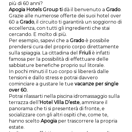
più di 60 anni?
Apogia Hotels Group ti
dà il benvenuto a
Grado
.
Grazie alle numerose offerte dei suoi hotel over
60 a
Grado
, il circuito ti garantirà un soggiorno di
eccellenza, con tutti gli ingredienti che stai
cercando. E molto di più.
Per esempio, sapevi che a
Grado
è possibile
prendersi cura del proprio corpo direttamente
sulla spiaggia. La cittadina del
Friuli
è infatti
famosa per la possibilità di effettuare delle
sabbiature benefiche proprio sul litorale.
In pochi minuti il tuo corpo si libererà dalle
tensioni e dallo stress e potrai davvero
cominciare a gustare le tue
vacanze per single
over 60.
Potrai rilassarti nella piscina idromassaggio sulla
terrazza dell’
Hotel Villa D’este
, ammirare il
panorama che ti si presenterà di fronte, e
socializzare con gli altri ospiti che, come te,
hanno scelto
Apogia
per trascorrere la propria
estate.