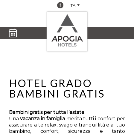
Treviso
,
Danieli
Grado
,
Lig
ITA
Porta
Bibione
,
Touring
Hel
Altina
Jasminum
Grado
, Villa
Lig
Suites
Bibione
,
d'Este
Reg
Padova
,
Horizonte
Grado
,
Lig
Hotel
Bibione
, Life
Argentina
Mar
Donatello
hotel
Lig
Apogia Hotels
HOTEL GRADO
Dal 08/08/2026
Al 09/08/2026
BAMBINI GRATIS
Bambini gratis per tutta l’estate
Una
vacanza in famiglia
merita tutti i confort per
assicurare a te relax, svago e tranquillità e al tuo
bambino, confort, sicurezza e tanto