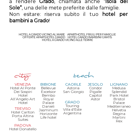
a rendere
Grado
, chiamata anche
“Isola del
Sole”
, una delle mete preferite dalle famiglie.
Non esitare: riserva subito il tuo
hotel per
bambini a
Grado
!
HOTEL A GRADO VICINO AL MARE
APARTHOTEL FRIULI PER FAMIGLIE
OFFERTE APARTHOTEL GRADO
HOTEL GRADO BAMBINI GRATIS
HOTEL A GRADO VICINO ALLE TERME
VENEZIA
BIBIONE
CAORLE
JESOLO
LIGNANO
Hotel Al Ponte
Bellevue
Astoria
Condor
Medusa
Dei Sospiri
Excelsior
San Giorgio
Pigalle
Splendid
Hotel
Bembo
Capitol
Park Hotel
All’Angelo Art
Royal
Astor
Bristol
GRADO
Hotel
Palace
Palace
Touring
Danieli
Mediterraneo
TREVISO
Villa d'Este
Jasminum
Helvetia
Hotel Carlton
Argentina
Horizonte
Regina
Porta Altina
Life hotel
Martini
Suites
Rex
PADOVA
Hotel Donatello