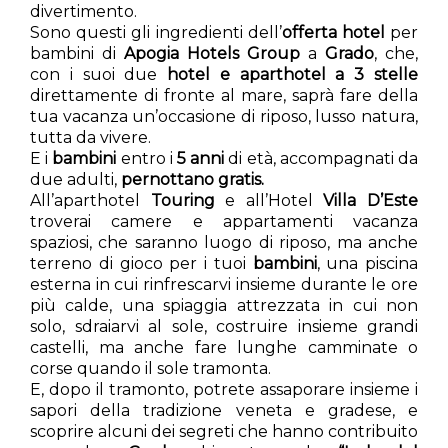
divertimento.
Sono questi gli ingredienti dell’
offerta hotel
per
bambini di
Apogia Hotels Group
a
Grado
, che,
con i suoi due
hotel e aparthotel a 3 stelle
direttamente di fronte al mare, saprà fare della
tua vacanza un’occasione di riposo, lusso natura,
tutta da vivere.
E i
bambini
entro i
5 anni
di età, accompagnati da
due adulti,
pernottano gratis.
All’aparthotel
Touring
e all’Hotel
Villa D’Este
troverai camere e appartamenti vacanza
spaziosi, che saranno luogo di riposo, ma anche
terreno di gioco per i tuoi
bambini
, una piscina
esterna in cui rinfrescarvi insieme durante le ore
più calde, una spiaggia attrezzata in cui non
solo, sdraiarvi al sole, costruire insieme grandi
castelli, ma anche fare lunghe camminate o
corse quando il sole tramonta.
E, dopo il tramonto, potrete assaporare insieme i
sapori della tradizione veneta e gradese, e
scoprire alcuni dei segreti che hanno contribuito