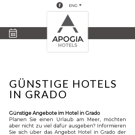
Treviso
,
Danieli
Grado
,
Lig
ENG
Porta
Bibione
,
Touring
Hel
Altina
Jasminum
Grado
, Villa
Lig
Suites
Bibione
,
d'Este
Reg
Padova
,
Horizonte
Grado
,
Lig
Hotel
Bibione
, Life
Argentina
Mar
Donatello
hotel
Lig
Apogia Hotels
GÜNSTIGE HOTELS
Dal 07/08/2026
Al 08/08/2026
IN GRADO
Günstige Angebote im Hotel in Grado
Planen Sie einen Urlaub am Meer, möchten
aber nicht zu viel dafür ausgeben? Informieren
Sie sich über das Angebot Hotel in Grado der