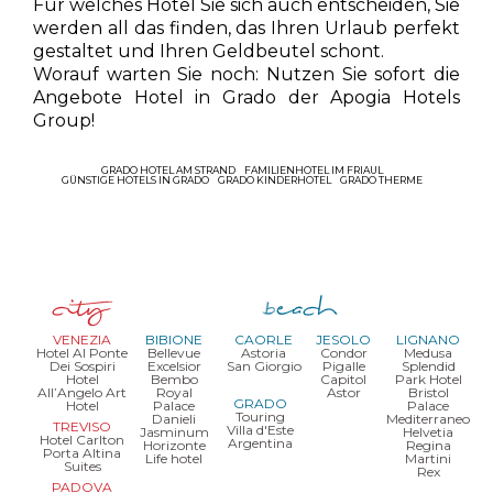
Für welches Hotel Sie sich auch entscheiden, Sie
werden all das finden, das Ihren Urlaub perfekt
gestaltet und Ihren Geldbeutel schont.
Worauf warten Sie noch: Nutzen Sie sofort die
Angebote Hotel in Grado der Apogia Hotels
Group!
GRADO HOTEL AM STRAND
FAMILIENHOTEL IM FRIAUL
GÜNSTIGE HOTELS IN GRADO
GRADO KINDERHOTEL
GRADO THERME
VENEZIA
BIBIONE
CAORLE
JESOLO
LIGNANO
Hotel Al Ponte
Bellevue
Astoria
Condor
Medusa
Dei Sospiri
Excelsior
San Giorgio
Pigalle
Splendid
Hotel
Bembo
Capitol
Park Hotel
All’Angelo Art
Royal
Astor
Bristol
GRADO
Hotel
Palace
Palace
Touring
Danieli
Mediterraneo
TREVISO
Villa d'Este
Jasminum
Helvetia
Hotel Carlton
Argentina
Horizonte
Regina
Porta Altina
Life hotel
Martini
Suites
Rex
PADOVA